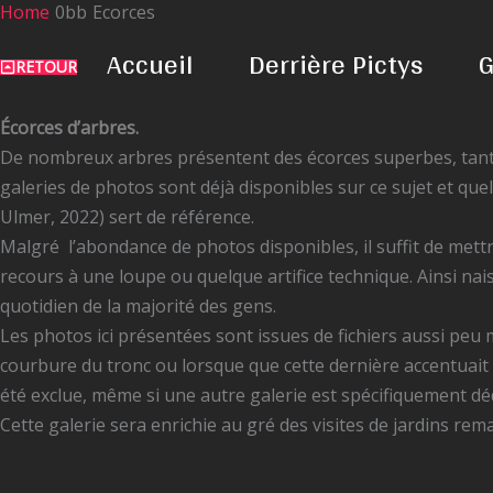
Home
Ecorces
Skip
to
Accueil
Derrière Pictys
G
RETOUR
content
Écorces d’arbres.
De nombreux arbres présentent des écorces superbes, tant p
galeries de photos sont déjà disponibles sur ce sujet et q
Ulmer, 2022) sert de référence.
Malgré l’abondance de photos disponibles, il suffit de mettr
recours à une loupe ou quelque artifice technique. Ainsi nai
quotidien de la majorité des gens.
Les photos ici présentées sont issues de fichiers aussi peu 
courbure du tronc ou lorsque que cette dernière accentuait l
été exclue, même si une autre galerie est spécifiquement d
Cette galerie sera enrichie au gré des visites de jardins re